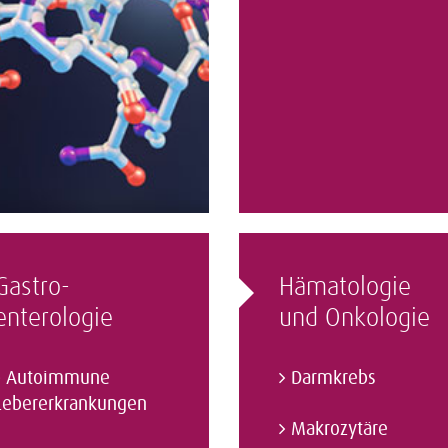
Gastro­
Hämatologie
enterologie
und Onkologie
Autoimmune
Darmkrebs
Lebererkrankungen
Makrozytäre