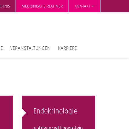
ICHNIS
MEDIZINISCHE RECHNER
KONTAKT
CE
VERANSTALTUNGEN
KARRIERE
Endokrinologie
>
Advanced lipoprotein