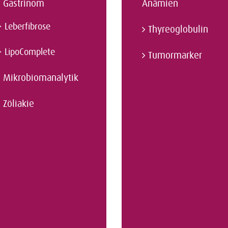
Gastrinom
Anämien
>
Leberfibrose
Thyreoglobulin
>
LipoComplete
Tumormarker
Mikrobiomanalytik
Zöliakie