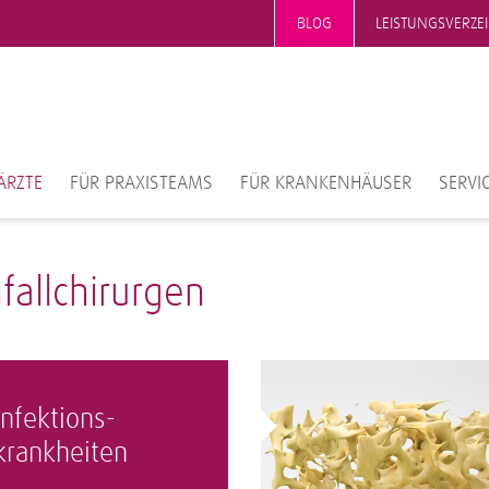
BLOG
LEISTUNGSVERZE
ÄRZTE
FÜR PRAXISTEAMS
FÜR KRANKENHÄUSER
SERVI
allchirurgen
Infektions­
krankheiten