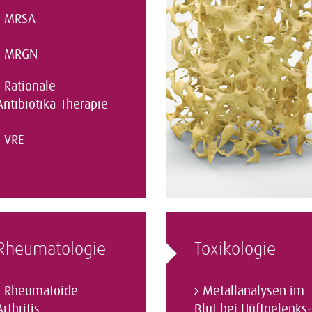
MRSA
MRGN
Rationale
Antibiotika-Therapie
VRE
Rheumatologie
Toxikologie
Rheumatoide
Metallanalysen im
Arthritis
Blut bei Hüftgelenks­