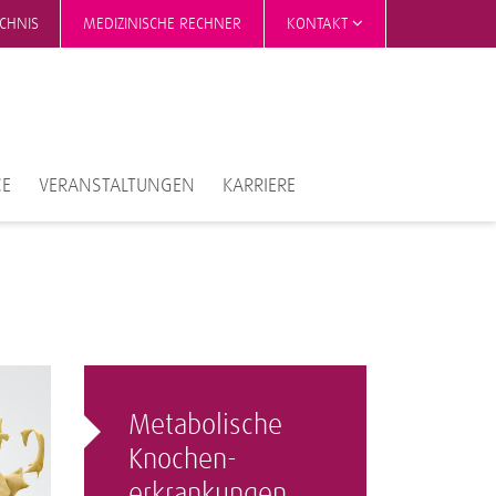
ICHNIS
MEDIZINISCHE RECHNER
KONTAKT
CE
VERANSTALTUNGEN
KARRIERE
Metabolische
Knochen­
erkrankungen