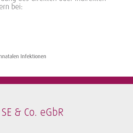
rn bei:
onnatalen Infektionen
SE & Co. eGbR