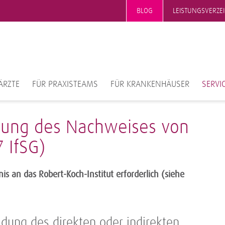
BLOG
LEISTUNGSVERZE
ÄRZTE
FÜR PRAXISTEAMS
FÜR KRANKENHÄUSER
SERVI
dung des Nachweises von
 IfSG)
 an das Robert-Koch-Institut erforderlich (siehe
ung des direkten oder indirekten