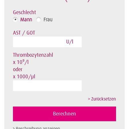
Geschlecht
Mann
Frau
AST / GOT
U/l
Thrombozytenzahl
9
x 10
/l
oder
x 1000/µl
Beschreibung anzeigen