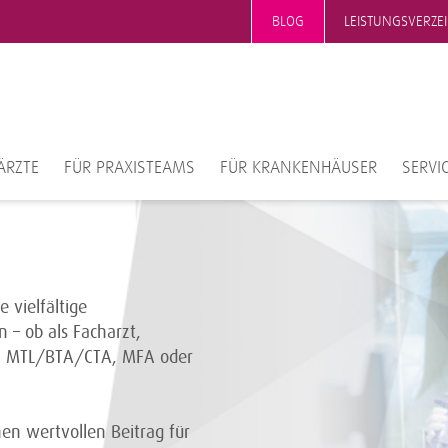
BLOG
LEISTUNGSVERZE
ÄRZTE
FÜR PRAXISTEAMS
FÜR KRANKENHÄUSER
SERVI
 vielfältige
 – ob als Facharzt,
er, MTL/BTA/CTA, MFA oder
nen wertvollen Beitrag für