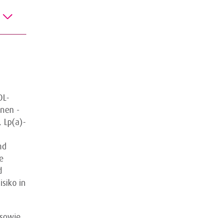
DL-
nen -
, Lp(a)-
nd
e
d
isiko in
 sowie