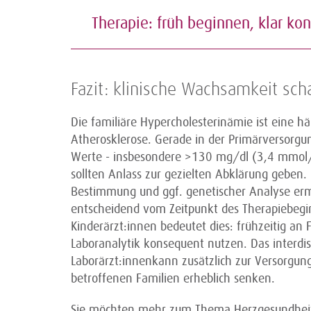
Therapie: früh beginnen, klar k
Fazit: klinische Wachsamkeit sch
Die familiäre Hypercholesterinämie ist eine hä
Atherosklerose. Gerade in der Primärversorgun
Werte - insbesondere >130 mg/dl (3,4 mmol/
sollten Anlass zur gezielten Abklärung geben. 
Bestimmung und ggf. genetischer Analyse ermö
entscheidend vom Zeitpunkt des Therapiebeginn
Kinderärzt:innen bedeutet dies: frühzeitig an
Laboranalytik konsequent nutzen. Das interdis
Laborärzt:innenkann zusätzlich zur Versorgungs
betroffenen Familien erheblich senken.
Sie möchten mehr zum Thema Herzgesundheit 