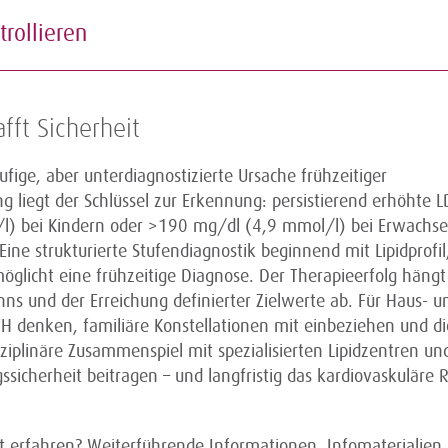
ontrollieren
afft Sicherheit
ufige, aber unterdiagnostizierte Ursache frühzeitiger
g liegt der Schlüssel zur Erkennung: persistierend erhöhte L
l) bei Kindern oder >190 mg/dl (4,9 mmol/l) bei Erwachse
Eine strukturierte Stufendiagnostik beginnend mit Lipidprofil
glicht eine frühzeitige Diagnose. Der Therapieerfolg hängt
s und der Erreichung definierter Zielwerte ab. Für Haus- u
 FH denken, familiäre Konstellationen mit einbeziehen und di
ziplinäre Zusammenspiel mit spezialisierten Lipidzentren un
sicherheit beitragen – und langfristig das kardiovaskuläre R
erfahren? Weiterführende Informationen, Infomaterialien