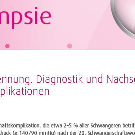
ennung, Diagnostik und Nach
likationen
aftskomplikation, die etwa 2–5 % aller Schwangeren betriff
utdruck (≥ 140/90 mmHg) nach der 20. Schwangerschaftsw