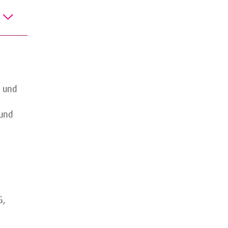
- und
 und
G,