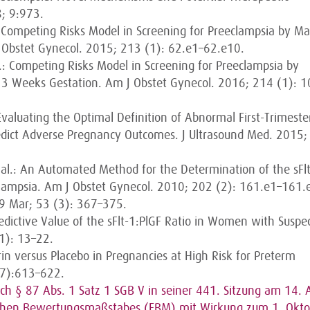
8; 9:973.
: Competing Risks Model in Screening for Preeclampsia by Ma
 J Obstet Gynecol. 2015; 213 (1): 62.e1–62.e10.
.: Competing Risks Model in Screening for Preeclampsia by
13 Weeks Gestation. Am J Obstet Gynecol. 2016; 214 (1): 1
 Evaluating the Optimal Definition of Abnormal First-Trimeste
edict Adverse Pregnancy Outcomes. J Ultrasound Med. 2015;
 al.: An Automated Method for the Determination of the sFlt
clampsia. Am J Obstet Gynecol. 2010; 202 (2): 161.e1–161.
19 Mar; 53 (3): 367–375.
 Predictive Value of the sFlt-1:PlGF Ratio in Women with Suspe
1): 13–22.
irin versus Placebo in Pregnancies at High Risk for Preterm
(7):613–622.
h § 87 Abs. 1 Satz 1 SGB V in seiner 441. Sitzung am 14. 
lichen Bewertungsmaßstabes (EBM) mit Wirkung zum 1. Okto