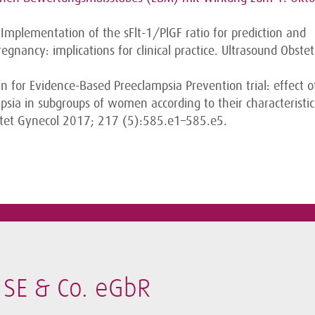
 Implementation of the sFlt-1/PlGF ratio for prediction and
egnancy: implications for clinical practice. Ultrasound Obstet
rin for Evidence-Based Preeclampsia Prevention trial: effect o
psia in subgroups of women according to their characteristi
bstet Gynecol 2017; 217 (5):585.e1–585.e5.
SE & Co. eGbR