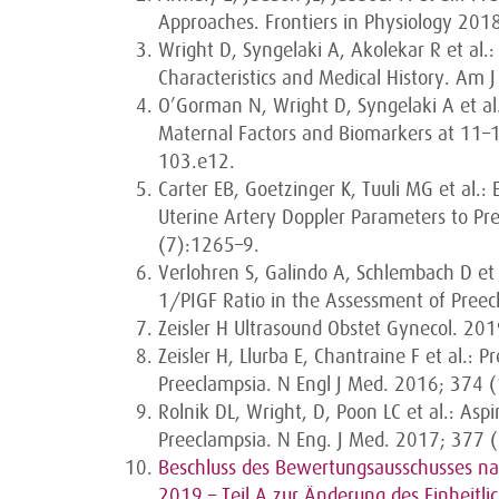
Approaches. Frontiers in Physiology 201
Wright D, Syngelaki A, Akolekar R et al.
Characteristics and Medical History. Am
O’Gorman N, Wright D, Syngelaki A et al
Maternal Factors and Biomarkers at 11–
103.e12.
Carter EB, Goetzinger K, Tuuli MG et al.:
Uterine Artery Doppler Parameters to Pr
(7):1265–9.
Verlohren S, Galindo A, Schlembach D et
1/PIGF Ratio in the Assessment of Pree
Zeisler H Ultrasound Obstet Gynecol. 20
Zeisler H, Llurba E, Chantraine F et al.:
Preeclampsia. N Engl J Med. 2016; 374 (
Rolnik DL, Wright, D, Poon LC et al.: Asp
Preeclampsia. N Eng. J Med. 2017; 377 
Beschluss des Bewertungsausschusses nac
2019 – Teil A zur Änderung des Einheit