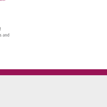
f
cs and