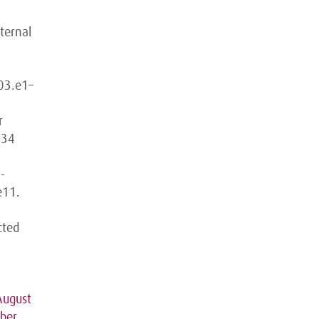
ternal
03.e1–
r
 34
-
e11.
cted
August
ber